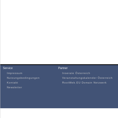
Service
Partner
Impressum
Inserate Österreich
Nutzungsbedingungen
Veranstaltungskalender Österreich
Kontakt
RootWeb.EU Domain Netzwerk
Newsletter