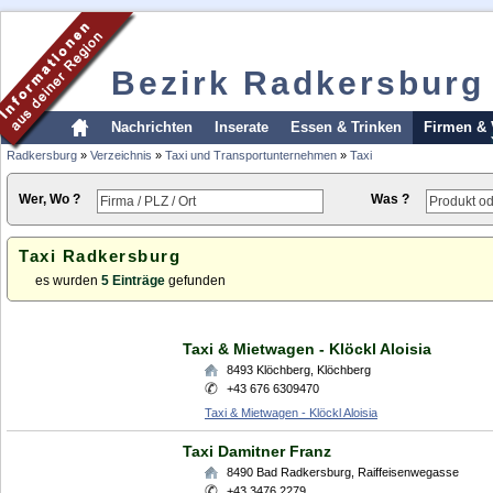
Bezirk Radkersburg
Nachrichten
Inserate
Essen & Trinken
Firmen & 
Radkersburg
»
Verzeichnis
»
Taxi und Transportunternehmen
»
Taxi
Wer, Wo ?
Was ?
Taxi Radkersburg
es wurden
5 Einträge
gefunden
Taxi & Mietwagen - Klöckl Aloisia
8493
Klöchberg
,
Klöchberg
+43 676 6309470
Taxi & Mietwagen - Klöckl Aloisia
Taxi Damitner Franz
8490
Bad Radkersburg
,
Raiffeisenwegasse
+43 3476 2279