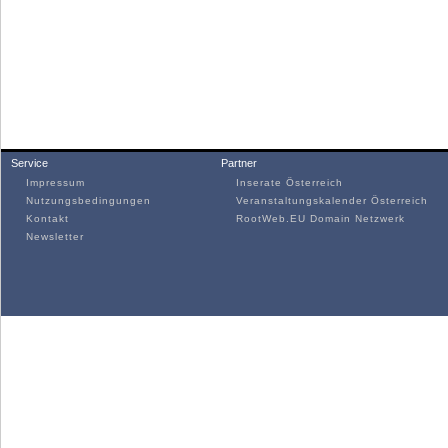
Service
Partner
Impressum
Inserate Österreich
Nutzungsbedingungen
Veranstaltungskalender Österreich
Kontakt
RootWeb.EU Domain Netzwerk
Newsletter