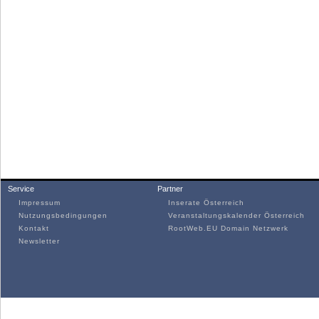
Service
Partner
Impressum
Inserate Österreich
Nutzungsbedingungen
Veranstaltungskalender Österreich
Kontakt
RootWeb.EU Domain Netzwerk
Newsletter