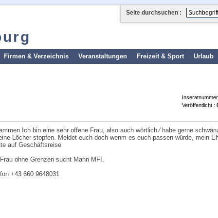
Seite durchsuchen :
burg
Firmen & Verzeichnis
Veranstaltungen
Freizeit & Sport
Urlaub
Inseratnummer
Veröffentlicht :
ammen Ich bin eine sehr offene Frau, also auch wörtlich ∕ habe gerne schwän
meine Löcher stopfen. Meldet euch doch wenm es euch passen würde, mein 
ute auf Geschäftsreise
 Frau ohne Grenzen sucht Mann MFI.
efon +43 660 9648031