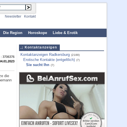
Newsletter
Kontakt
Die Region
Horoskope
Liebe & Erotik
Kontaktanzeigen
Kontaktanzeigen Radkersburg
(2188)
 :
3706376
Erotische Kontakte (entgeltlich)
(7)
04.01.2023
Sie sucht Ihn
(7)
ze die
Ehemann